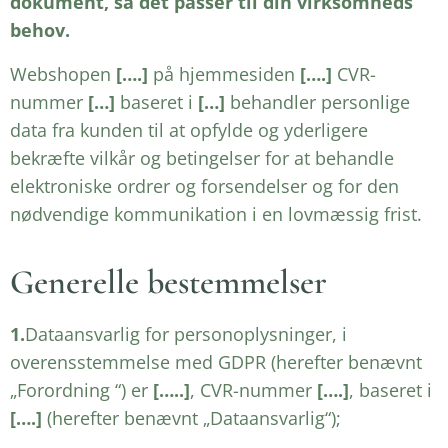
dokument, så det passer til din virksomheds
behov.
Webshopen
[….]
på hjemmesiden
[….]
CVR-
nummer
[…]
baseret i
[…]
behandler personlige
data fra kunden til at opfylde og yderligere
bekræfte vilkår og betingelser for at behandle
elektroniske ordrer og forsendelser og for den
nødvendige kommunikation i en lovmæssig frist.
Generelle bestemmelser
1.
Dataansvarlig for personoplysninger, i
overensstemmelse med GDPR (herefter benævnt
„Forordning “) er
[…..]
, CVR-nummer
[….]
, baseret i
[….]
(herefter benævnt „Dataansvarlig“);